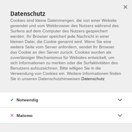
×
Datenschutz
Cookies sind kleine Datenmengen, die von einer Website
gesendet und vom Webbrowser des Nutzers während des
Surfens auf dem Computer des Nutzers gespeichert
werden. Ihr Browser speichert jede Nachricht in einer
Skip to main content
kleinen Datei, die Cookie genannt wird. Wenn Sie eine
weitere Seite vom Server anfordern, sendet Ihr Browser
das Cookie an den Server zurück. Cookies wurden als
Angebote für (Groß-) Eltern und
zuverlässiger Mechanismus für Websites entwickelt, um
sich Informationen zu merken oder die Surfaktivitäten des
Kinder
Benutzers aufzuzeichnen. Bitte willigen Sie in die
Verwendung von Cookies ein. Weitere Informationen finden
Sie in unseren Datenschutzhinweisen.
Datenschutz
6 Kurse
Notwendig
zurück zu Familie und Generationen
Matomo