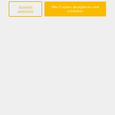
Auswahl
Alle Cookies akzeptieren und
Ergebnisse filtern
speichern
schließen
Erleben-Bewegen-Wahrnehmen
Mi. 19.08.2026 16:00
Lindern
Erleben-Bewegen-Wahrnehmen
Mi. 19.08.2026 17:00
Lindern
Demenz - was nun?