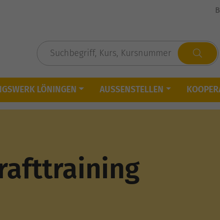
B
NGSWERK LÖNINGEN
AUSSENSTELLEN
KOOPER
rafttraining