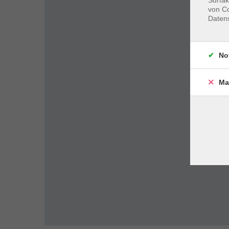
von Co
Daten
No
Ma