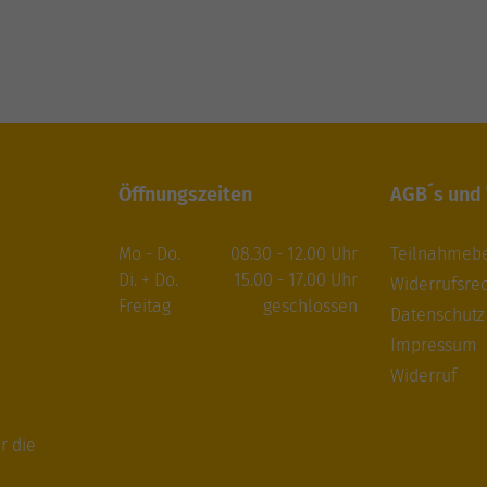
Öffnungszeiten
AGB´s und
Mo - Do.
08.30 - 12.00 Uhr
Teilnahmeb
Di. + Do.
15.00 - 17.00 Uhr
Widerrufsre
Freitag
geschlossen
Datenschutz
Impressum
Widerruf
r die