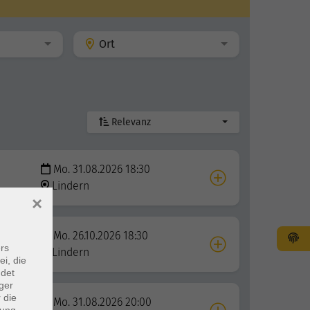
Ort
Relevanz
Mo. 31.08.2026 18:30
Lindern
×
Mo. 26.10.2026 18:30
rs
Lindern
ei, die
ndet
ger
 die
Mo. 31.08.2026 20:00
dung