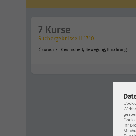
7 Kurse
Suchergebnisse li 1710
zurück zu Gesundheit, Bewegung, Ernährung
Dat
Cookie
Webbr
gespei
Cookie
Ihr Br
Mechan
Surfak