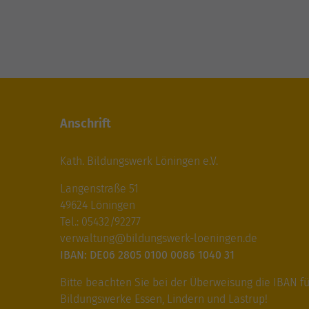
Anschrift
Kath. Bildungswerk Löningen e.V.
Langenstraße 51
49624 Löningen
Tel.: 05432/92277
verwaltung@bildungswerk-loeningen.de
IBAN: DE06 2805 0100 0086 1040 31
Bitte beachten Sie bei der Überweisung die IBAN fü
Bildungswerke Essen, Lindern und Lastrup!