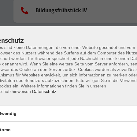
Bildungsfrühstück IV
Rechtliche Vorsorge
enschutz
Vorsorgevollmacht, Patientenverfügung und gesetzl
Betreuung verständlich erklärt
s sind kleine Datenmengen, die von einer Website gesendet und vom
owser des Nutzers während des Surfens auf dem Computer des Nutze
chert werden. Ihr Browser speichert jede Nachricht in einer kleinen Dat
 genannt wird. Wenn Sie eine weitere Seite vom Server anfordern, se
owser das Cookie an den Server zurück. Cookies wurden als zuverlässi
Bildungsfrühstück I
ismus für Websites entwickelt, um sich Informationen zu merken oder
tivitäten des Benutzers aufzuzeichnen. Bitte willigen Sie in die Verwen
okies ein. Weitere Informationen finden Sie in unseren
schutzhinweisen.
Datenschutz
Brauchtum auf dem Lande in der Region
Löningen
twendig
Sprache und Macht - Wie Worte Wirklichk
tomo
schaffen