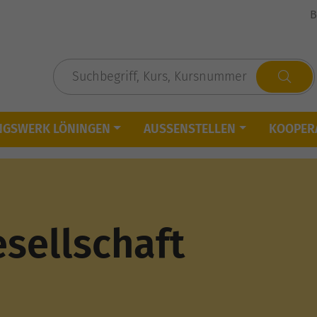
B
NGSWERK LÖNINGEN
AUSSENSTELLEN
KOOPER
esellschaft