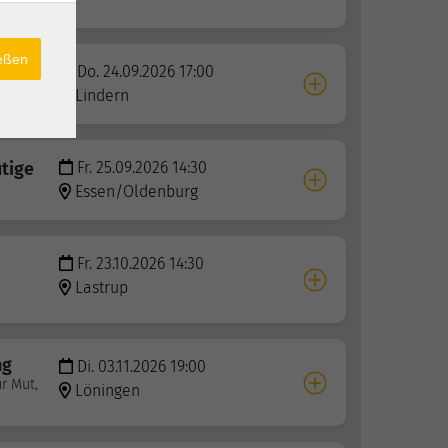
ießen
Do. 24.09.2026 17:00
Lindern
utige
Fr. 25.09.2026 14:30
Essen/Oldenburg
Fr. 23.10.2026 14:30
Lastrup
ng
Di. 03.11.2026 19:00
r Mut,
Löningen