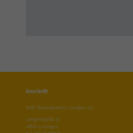
Anschrift
Kath. Bildungswerk Löningen e.V.
Langenstraße 51
49624 Löningen