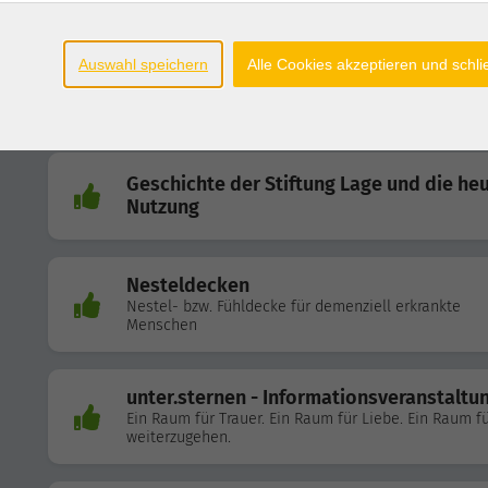
Online-Vortrag
Auswahl speichern
Alle Cookies akzeptieren und schl
Demenz - was nun?
Geschichte der Stiftung Lage und die he
Nutzung
Nesteldecken
Nestel- bzw. Fühldecke für demenziell erkrankte
Menschen
unter.sternen - Informationsveranstaltu
Ein Raum für Trauer. Ein Raum für Liebe. Ein Raum fü
weiterzugehen.