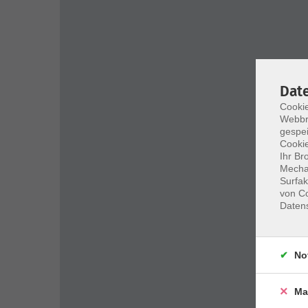
Dat
Cookie
Webbr
gespei
Cookie
Ihr Br
Mechan
Surfak
von Co
Daten
No
Ma