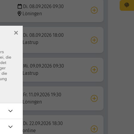
Di. 08.09.2026 09:30
Löningen
×
Di. 08.09.2026 18:00
iche
Lastrup
rs
ei, die
ndet
Mi. 09.09.2026 09:30
ger
Lastrup
 die
dung
Fr. 11.09.2026 19:30
Löningen
eit
Di. 22.09.2026 18:30
online