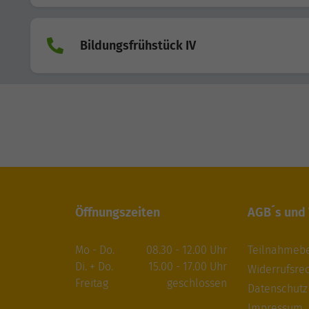
Bildungsfrühstück IV
Öffnungszeiten
AGB´s und
Mo - Do.
08.30 - 12.00 Uhr
Teilnahmeb
Di. + Do.
15.00 - 17.00 Uhr
Widerrufsre
Freitag
geschlossen
Datenschutz
Impressum