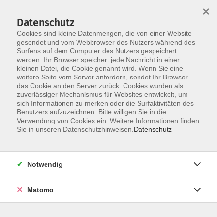
×
Datenschutz
Cookies sind kleine Datenmengen, die von einer Website
gesendet und vom Webbrowser des Nutzers während des
Surfens auf dem Computer des Nutzers gespeichert
werden. Ihr Browser speichert jede Nachricht in einer
Skip to main content
You are here:
kleinen Datei, die Cookie genannt wird. Wenn Sie eine
Bildungswerk Löningen
Leitbild
weitere Seite vom Server anfordern, sendet Ihr Browser
das Cookie an den Server zurück. Cookies wurden als
zuverlässiger Mechanismus für Websites entwickelt, um
Du bist wer
sich Informationen zu merken oder die Surfaktivitäten des
Benutzers aufzuzeichnen. Bitte willigen Sie in die
Verwendung von Cookies ein. Weitere Informationen finden
Leitbild
Sie in unseren Datenschutzhinweisen.
Datenschutz
Vorgelegt zur Mitgliederversammlung der Katholische
Erwachsenenbildung im Lande Niedersachsen e.V. am 9.
Notwendig
Juli 2021 in Osnabrück
Bildung auf Augenhöhe und Unterstützung in der
Matomo
Lebensgestaltung
Wir möchten Menschen verschiedenen Alters und