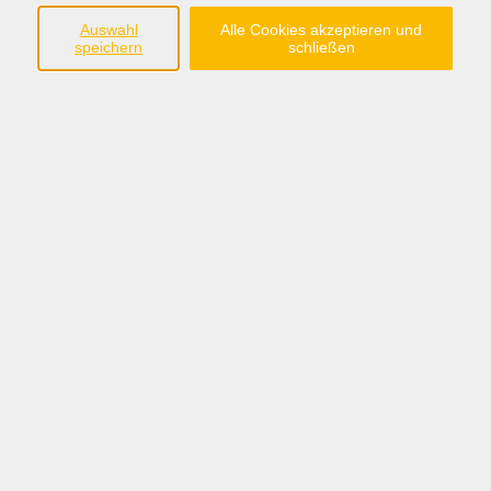
Auswahl
Alle Cookies akzeptieren und
speichern
schließen
Anschrift
Kath. Bildungswerk Löningen e.V.
Langenstraße 51
49624 Löningen
Tel.: 05432/92277
verwaltung@bildungswerk-loeningen.de
IBAN: DE06 2805 0100 0086 1040 31
Bitte beachten Sie bei der Überweisung die IBAN für die
Bildungswerke Essen, Lindern und Lastrup!
Öffnungszeiten