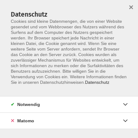
×
Datenschutz
Cookies sind kleine Datenmengen, die von einer Website
gesendet und vom Webbrowser des Nutzers während des
Surfens auf dem Computer des Nutzers gespeichert
werden. Ihr Browser speichert jede Nachricht in einer
Skip to main content
You are here:
kleinen Datei, die Cookie genannt wird. Wenn Sie eine
Kooperationen
weitere Seite vom Server anfordern, sendet Ihr Browser
Volkshochschule für den Landkreis Cloppenburg
das Cookie an den Server zurück. Cookies wurden als
zuverlässiger Mechanismus für Websites entwickelt, um
sich Informationen zu merken oder die Surfaktivitäten des
Benutzers aufzuzeichnen. Bitte willigen Sie in die
Altes Stadttor 16
Verwendung von Cookies ein. Weitere Informationen finden
49661 Cloppenburg
Sie in unseren Datenschutzhinweisen.
Datenschutz
Tel.: 04471/9469-0
www.vhs-cloppenburg.de
Notwendig
Matomo