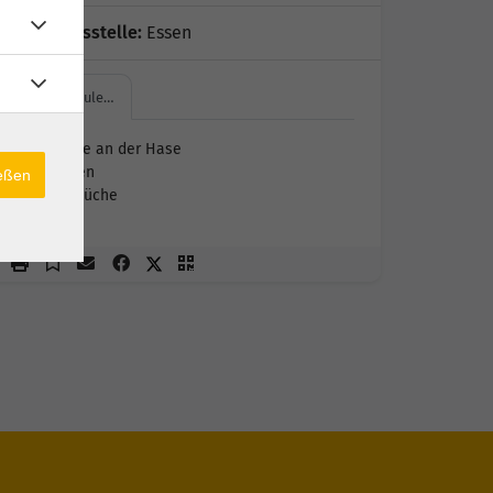
Geschäftsstelle:
Essen
Oberschule…
Oberschule an der Hase
49632 Essen
ießen
Raum I - Küche