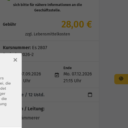
28,00 €
Gebühr
zzgl. Lebensmittelkosten
Kursnummer:
Es 2807
Periode 2026-2
×
Start
Ende
Mo. 07.09.2026
Mo. 07.12.2026
rs
19:00 Uhr
21:15 Uhr
ei, die
ndet
ger
4 Termine
/ 12
Ustd.
 die
dung
Dozent*in / Leitung:
Carola Hämmerer