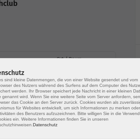
hclub
Ort / Raum
enschutz
 21:15 Uhr
Raum I - Küche
s sind kleine Datenmengen, die von einer Website gesendet und vom
owser des Nutzers während des Surfens auf dem Computer des Nutze
1:15 Uhr
Raum I - Küche
chert werden. Ihr Browser speichert jede Nachricht in einer kleinen Dat
 genannt wird. Wenn Sie eine weitere Seite vom Server anfordern, se
owser das Cookie an den Server zurück. Cookies wurden als zuverlässi
– 21:15 Uhr
Raum I - Küche
ismus für Websites entwickelt, um sich Informationen zu merken oder
tivitäten des Benutzers aufzuzeichnen. Bitte willigen Sie in die Verwen
okies ein. Weitere Informationen finden Sie in unseren
21:15 Uhr
Raum I - Küche
schutzhinweisen.
Datenschutz