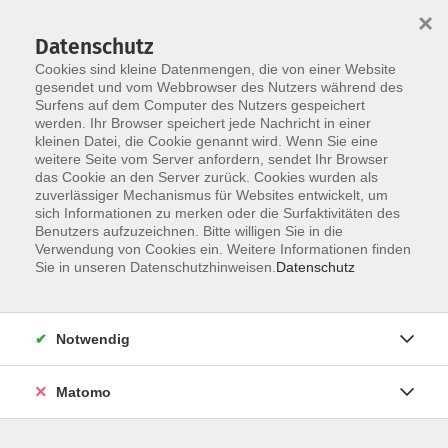
×
Datenschutz
Cookies sind kleine Datenmengen, die von einer Website
gesendet und vom Webbrowser des Nutzers während des
Surfens auf dem Computer des Nutzers gespeichert
werden. Ihr Browser speichert jede Nachricht in einer
Skip to main content
kleinen Datei, die Cookie genannt wird. Wenn Sie eine
weitere Seite vom Server anfordern, sendet Ihr Browser
Der Kurs konnte nicht gefunden werden.
das Cookie an den Server zurück. Cookies wurden als
zuverlässiger Mechanismus für Websites entwickelt, um
sich Informationen zu merken oder die Surfaktivitäten des
Benutzers aufzuzeichnen. Bitte willigen Sie in die
Verwendung von Cookies ein. Weitere Informationen finden
Sie in unseren Datenschutzhinweisen.
Datenschutz
Notwendig
Anschrift
Matomo
Kath. Bildungswerk Löningen e.V.