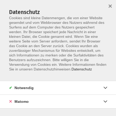
×
Datenschutz
Cookies sind kleine Datenmengen, die von einer Website
gesendet und vom Webbrowser des Nutzers während des
Surfens auf dem Computer des Nutzers gespeichert
werden. Ihr Browser speichert jede Nachricht in einer
Skip to main content
kleinen Datei, die Cookie genannt wird. Wenn Sie eine
weitere Seite vom Server anfordern, sendet Ihr Browser
das Cookie an den Server zurück. Cookies wurden als
zuverlässiger Mechanismus für Websites entwickelt, um
sich Informationen zu merken oder die Surfaktivitäten des
Benutzers aufzuzeichnen. Bitte willigen Sie in die
Verwendung von Cookies ein. Weitere Informationen finden
Sie in unseren Datenschutzhinweisen.
Datenschutz
Sie sind hier:
Digitale Kompetenzen
Notwendig
Canva für Einsteiger*innen
Matomo
Ansprechende Designs selbst erstellen