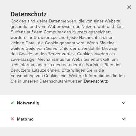
×
Datenschutz
Cookies sind kleine Datenmengen, die von einer Website
gesendet und vom Webbrowser des Nutzers während des
Surfens auf dem Computer des Nutzers gespeichert
werden. Ihr Browser speichert jede Nachricht in einer
Skip to main content
kleinen Datei, die Cookie genannt wird. Wenn Sie eine
weitere Seite vom Server anfordern, sendet Ihr Browser
Der Kurs konnte nicht gefunden werden.
das Cookie an den Server zurück. Cookies wurden als
zuverlässiger Mechanismus für Websites entwickelt, um
sich Informationen zu merken oder die Surfaktivitäten des
Benutzers aufzuzeichnen. Bitte willigen Sie in die
Verwendung von Cookies ein. Weitere Informationen finden
Sie in unseren Datenschutzhinweisen.
Datenschutz
Notwendig
Anschrift
Matomo
Kath. Bildungswerk Löningen e.V.