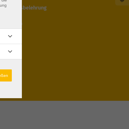
dung
 Widerrufsbelehrung
edingungen
cht
ießen