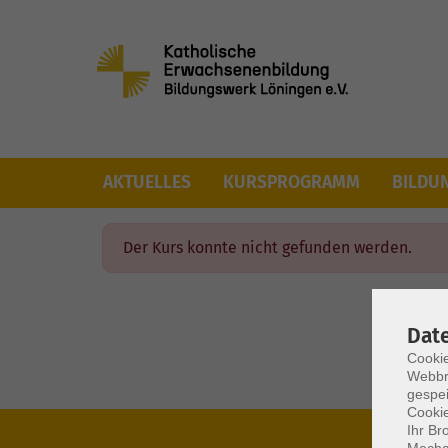
Skip to main content
AKTUELLES
KURSPROGRAMM
BILDU
Der Kurs konnte nicht gefunden werden.
Dat
Cookie
Webbr
gespei
Cookie
Ihr Br
Mechan