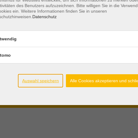
tivitäten des Benutzers aufzuzeichnen. Bitte willigen Sie in die Verwen
Öffnungszeiten
AGB´s und
okies ein. Weitere Informationen finden Sie in unseren
schutzhinweisen.
Datenschutz
Mo - Do.
08.30 - 12.00 Uhr
Teilnahmeb
Di. + Do.
15.00 - 17.00 Uhr
Widerrufsre
twendig
Freitag
geschlossen
Datenschutz
Impressum
tomo
Widerruf
r die
Auswahl speichern
Alle Cookies akzeptieren und schl