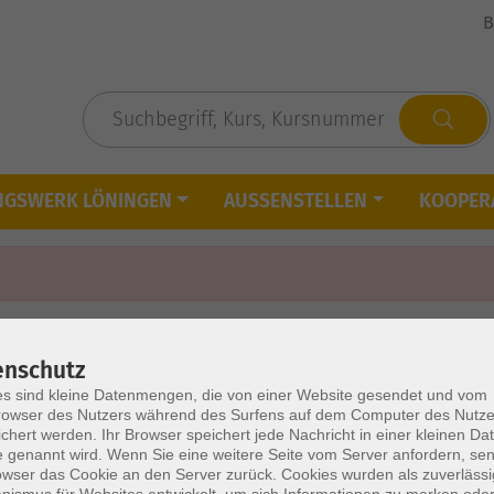
B
NGSWERK LÖNINGEN
AUSSENSTELLEN
KOOPER
enschutz
s sind kleine Datenmengen, die von einer Website gesendet und vom
owser des Nutzers während des Surfens auf dem Computer des Nutze
chert werden. Ihr Browser speichert jede Nachricht in einer kleinen Dat
 genannt wird. Wenn Sie eine weitere Seite vom Server anfordern, se
owser das Cookie an den Server zurück. Cookies wurden als zuverlässi
ismus für Websites entwickelt, um sich Informationen zu merken oder