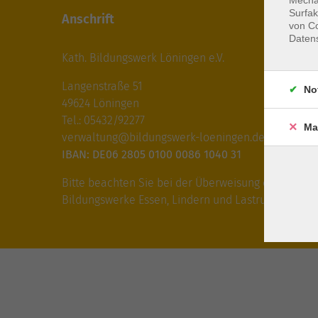
Surfak
Anschrift
von Co
Daten
Kath. Bildungswerk Löningen e.V.
Langenstraße 51
No
49624 Löningen
Tel.: 05432/92277
Ma
verwaltung@bildungswerk-loeningen.de
IBAN: DE06 2805 0100 0086 1040 31
Bitte beachten Sie bei der Überweisung die IBAN fü
Bildungswerke Essen, Lindern und Lastrup!