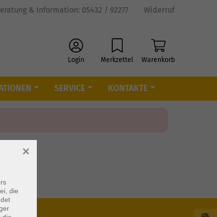
eratung & Information: 05432 / 92277
Widerruf
Login
Merkzettel
Warenkorb
ATIONEN
SERVICE
KONTAKTE
×
rs
ei, die
ndet
ger
 die