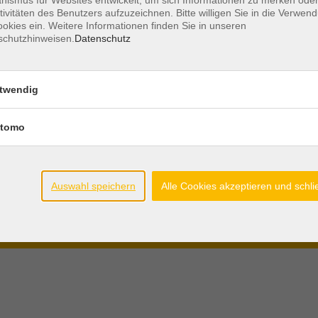
tivitäten des Benutzers aufzuzeichnen. Bitte willigen Sie in die Verwen
Öffnungszeiten
AGB´s und
okies ein. Weitere Informationen finden Sie in unseren
schutzhinweisen.
Datenschutz
Mo - Do.
08.30 - 12.00 Uhr
Teilnahmeb
Di. + Do.
15.00 - 17.00 Uhr
Widerrufsre
twendig
Freitag
geschlossen
Datenschutz
Impressum
tomo
Widerruf
r die
Auswahl speichern
Alle Cookies akzeptieren und schl