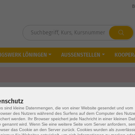
B
NGSWERK LÖNINGEN
AUSSENSTELLEN
KOOPER
enschutz
s sind kleine Datenmengen, die von einer Website gesendet und vom
owser des Nutzers während des Surfens auf dem Computer des Nutze
chert werden. Ihr Browser speichert jede Nachricht in einer kleinen Dat
 genannt wird. Wenn Sie eine weitere Seite vom Server anfordern, se
owser das Cookie an den Server zurück. Cookies wurden als zuverlässi
ismus für Websites entwickelt, um sich Informationen zu merken oder