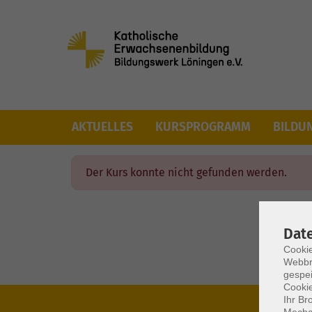
Skip to main content
AKTUELLES
KURSPROGRAMM
BILDU
Der Kurs konnte nicht gefunden werden.
Dat
Cookie
Webbr
gespei
Cookie
Ihr Br
Mechan