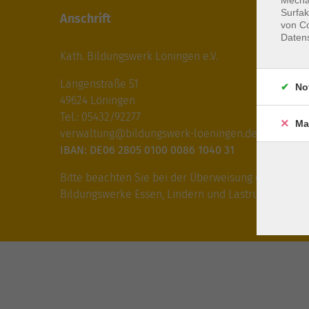
Surfak
Anschrift
von Co
Daten
Kath. Bildungswerk Löningen e.V.
Langenstraße 51
No
49624 Löningen
Tel.: 05432/92277
Ma
verwaltung@bildungswerk-loeningen.de
IBAN: DE06 2805 0100 0086 1040 31
Bitte beachten Sie bei der Überweisung die IBAN fü
Bildungswerke Essen, Lindern und Lastrup!