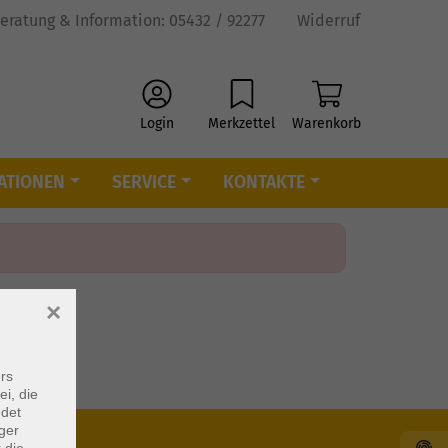
eratung & Information: 05432 / 92277
Widerruf
Login
Merkzettel
Warenkorb
ATIONEN
SERVICE
KONTAKTE
×
rs
ei, die
ndet
ger
 die