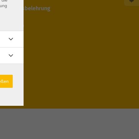
dung
 Widerrufsbelehrung
edingungen
cht
ießen