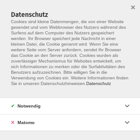
×
Datenschutz
Cookies sind kleine Datenmengen, die von einer Website
gesendet und vom Webbrowser des Nutzers während des
Surfens auf dem Computer des Nutzers gespeichert
werden. Ihr Browser speichert jede Nachricht in einer
Skip to main content
kleinen Datei, die Cookie genannt wird. Wenn Sie eine
weitere Seite vom Server anfordern, sendet Ihr Browser
Der Kurs konnte nicht gefunden werden.
das Cookie an den Server zurück. Cookies wurden als
zuverlässiger Mechanismus für Websites entwickelt, um
sich Informationen zu merken oder die Surfaktivitäten des
Benutzers aufzuzeichnen. Bitte willigen Sie in die
Verwendung von Cookies ein. Weitere Informationen finden
Sie in unseren Datenschutzhinweisen.
Datenschutz
Notwendig
Anschrift
Matomo
Kath. Bildungswerk Löningen e.V.