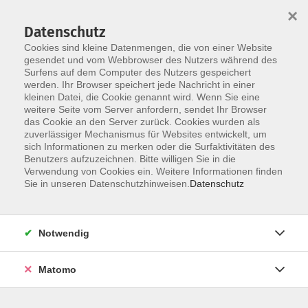
×
Datenschutz
Cookies sind kleine Datenmengen, die von einer Website
gesendet und vom Webbrowser des Nutzers während des
Surfens auf dem Computer des Nutzers gespeichert
werden. Ihr Browser speichert jede Nachricht in einer
Skip to main content
kleinen Datei, die Cookie genannt wird. Wenn Sie eine
weitere Seite vom Server anfordern, sendet Ihr Browser
Der Kurs konnte nicht gefunden werden.
das Cookie an den Server zurück. Cookies wurden als
zuverlässiger Mechanismus für Websites entwickelt, um
sich Informationen zu merken oder die Surfaktivitäten des
Benutzers aufzuzeichnen. Bitte willigen Sie in die
Verwendung von Cookies ein. Weitere Informationen finden
Sie in unseren Datenschutzhinweisen.
Datenschutz
Notwendig
Anschrift
Matomo
Kath. Bildungswerk Löningen e.V.