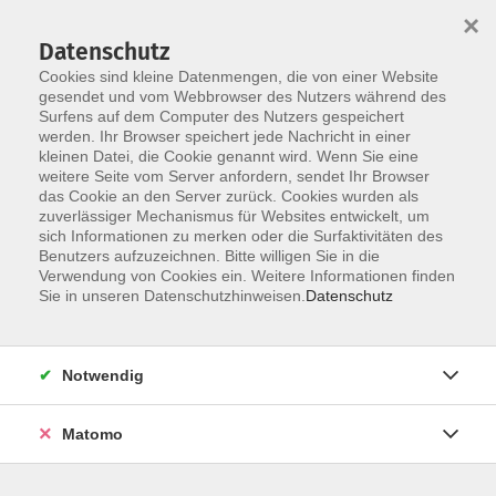
×
Datenschutz
Cookies sind kleine Datenmengen, die von einer Website
gesendet und vom Webbrowser des Nutzers während des
Surfens auf dem Computer des Nutzers gespeichert
werden. Ihr Browser speichert jede Nachricht in einer
Skip to main content
kleinen Datei, die Cookie genannt wird. Wenn Sie eine
weitere Seite vom Server anfordern, sendet Ihr Browser
Der Kurs konnte nicht gefunden werden.
das Cookie an den Server zurück. Cookies wurden als
zuverlässiger Mechanismus für Websites entwickelt, um
sich Informationen zu merken oder die Surfaktivitäten des
Benutzers aufzuzeichnen. Bitte willigen Sie in die
Verwendung von Cookies ein. Weitere Informationen finden
Sie in unseren Datenschutzhinweisen.
Datenschutz
Notwendig
Anschrift
Matomo
Kath. Bildungswerk Löningen e.V.