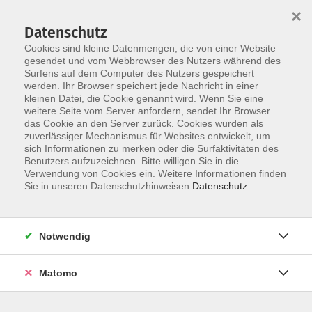
×
Datenschutz
Cookies sind kleine Datenmengen, die von einer Website
gesendet und vom Webbrowser des Nutzers während des
Surfens auf dem Computer des Nutzers gespeichert
werden. Ihr Browser speichert jede Nachricht in einer
Skip to main content
kleinen Datei, die Cookie genannt wird. Wenn Sie eine
weitere Seite vom Server anfordern, sendet Ihr Browser
Der Kurs konnte nicht gefunden werden.
das Cookie an den Server zurück. Cookies wurden als
zuverlässiger Mechanismus für Websites entwickelt, um
sich Informationen zu merken oder die Surfaktivitäten des
Benutzers aufzuzeichnen. Bitte willigen Sie in die
Verwendung von Cookies ein. Weitere Informationen finden
Sie in unseren Datenschutzhinweisen.
Datenschutz
Notwendig
Anschrift
Matomo
Kath. Bildungswerk Löningen e.V.