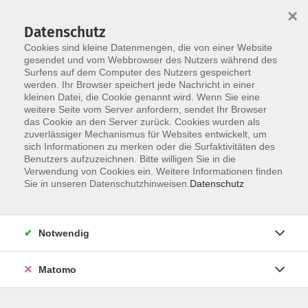
×
Datenschutz
Cookies sind kleine Datenmengen, die von einer Website
gesendet und vom Webbrowser des Nutzers während des
Surfens auf dem Computer des Nutzers gespeichert
werden. Ihr Browser speichert jede Nachricht in einer
Skip to main content
kleinen Datei, die Cookie genannt wird. Wenn Sie eine
weitere Seite vom Server anfordern, sendet Ihr Browser
das Cookie an den Server zurück. Cookies wurden als
zuverlässiger Mechanismus für Websites entwickelt, um
sich Informationen zu merken oder die Surfaktivitäten des
Benutzers aufzuzeichnen. Bitte willigen Sie in die
Verwendung von Cookies ein. Weitere Informationen finden
Sie in unseren Datenschutzhinweisen.
Datenschutz
Sie sind hier:
Gesundheit, Bewegung, Ernährung
Notwendig
Fitness und Krafttraining
Matomo
Gesundheit durch Bewegung
Frauen ab 40