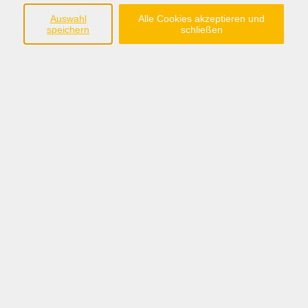
Auswahl
Alle Cookies akzeptieren und
speichern
schließen
52,50 €
Gebühr
In den Warenkorb
Kursnummer:
La 2725
Periode 2026-2
Start
Ende
Mo. 07.09.2026
Mo. 14.12.2026
18:00 Uhr
19:00 Uhr
15 Termine
/ 20
Ustd.
Dozent*in / Leitung: