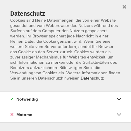
×
Datenschutz
Cookies sind kleine Datenmengen, die von einer Website
gesendet und vom Webbrowser des Nutzers während des
Surfens auf dem Computer des Nutzers gespeichert
werden. Ihr Browser speichert jede Nachricht in einer
Skip to main content
kleinen Datei, die Cookie genannt wird. Wenn Sie eine
weitere Seite vom Server anfordern, sendet Ihr Browser
das Cookie an den Server zurück. Cookies wurden als
zuverlässiger Mechanismus für Websites entwickelt, um
sich Informationen zu merken oder die Surfaktivitäten des
Benutzers aufzuzeichnen. Bitte willigen Sie in die
Verwendung von Cookies ein. Weitere Informationen finden
Sie in unseren Datenschutzhinweisen.
Datenschutz
Sie sind hier:
Gesundheit, Bewegung, Ernährung
Notwendig
Fitness und Krafttraining
Matomo
Gymnastik am Morgen