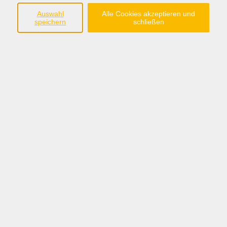
Ein Kochkurs für alle Männer, die Spaß am Kochen
Auswahl
Alle Cookies akzeptieren und
haben
speichern
schließen
20,00 €
Gebühr
zzgl. Lebensmittelkosten
Kursnummer:
Li 2806
Periode 2026-2
Start
Ende
Di. 22.09.2026
Do. 19.11.2026
19:00 Uhr
22:00 Uhr
2 Termine
/ 8
Ustd.