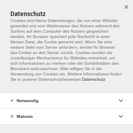
×
Datenschutz
Cookies sind kleine Datenmengen, die von einer Website
gesendet und vom Webbrowser des Nutzers während des
Surfens auf dem Computer des Nutzers gespeichert
werden. Ihr Browser speichert jede Nachricht in einer
Skip to main content
kleinen Datei, die Cookie genannt wird. Wenn Sie eine
weitere Seite vom Server anfordern, sendet Ihr Browser
das Cookie an den Server zurück. Cookies wurden als
zuverlässiger Mechanismus für Websites entwickelt, um
sich Informationen zu merken oder die Surfaktivitäten des
Benutzers aufzuzeichnen. Bitte willigen Sie in die
Verwendung von Cookies ein. Weitere Informationen finden
Sie in unseren Datenschutzhinweisen.
Datenschutz
Sie sind hier:
Gesundheit, Bewegung, Ernährung
Notwendig
Kochen, Koch- und Genußevents, Kochclubs
Matomo
Männerkochkurs I