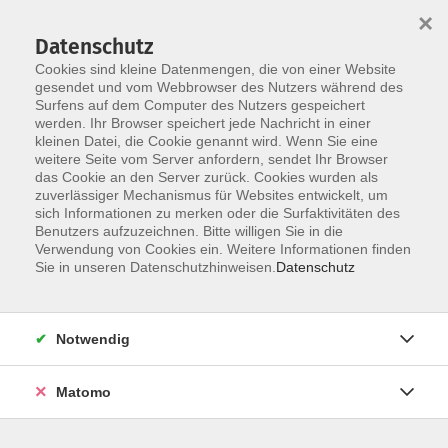
×
Datenschutz
Cookies sind kleine Datenmengen, die von einer Website
gesendet und vom Webbrowser des Nutzers während des
Surfens auf dem Computer des Nutzers gespeichert
werden. Ihr Browser speichert jede Nachricht in einer
Skip to main content
kleinen Datei, die Cookie genannt wird. Wenn Sie eine
weitere Seite vom Server anfordern, sendet Ihr Browser
Der Kurs konnte nicht gefunden werden.
das Cookie an den Server zurück. Cookies wurden als
zuverlässiger Mechanismus für Websites entwickelt, um
sich Informationen zu merken oder die Surfaktivitäten des
Benutzers aufzuzeichnen. Bitte willigen Sie in die
Verwendung von Cookies ein. Weitere Informationen finden
Sie in unseren Datenschutzhinweisen.
Datenschutz
Notwendig
Anschrift
Matomo
Kath. Bildungswerk Löningen e.V.