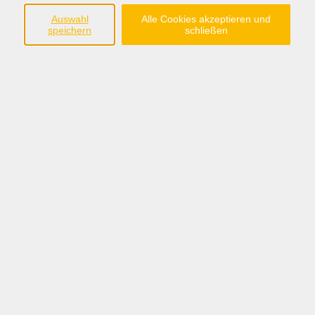
Bewegung und Gymnastik für den ganzen Körper
Auswahl
Alle Cookies akzeptieren und
speichern
schließen
für Anfänger, Ungeübte und Wiedereinsteiger
Mitzubringen: Sportbekleidung, Handtuch, Getränk,
Gymnastikmatte
27,00 €
Gebühr
In den Warenkorb
Kursnummer:
Li 2746
Periode 2026-2
Start
Ende
Mi. 02.09.2026
Mi. 07.10.2026