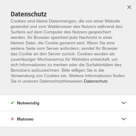
×
Datenschutz
Cookies sind kleine Datenmengen, die von einer Website
gesendet und vom Webbrowser des Nutzers während des
Surfens auf dem Computer des Nutzers gespeichert
werden. Ihr Browser speichert jede Nachricht in einer
Skip to main content
kleinen Datei, die Cookie genannt wird. Wenn Sie eine
weitere Seite vom Server anfordern, sendet Ihr Browser
das Cookie an den Server zurück. Cookies wurden als
zuverlässiger Mechanismus für Websites entwickelt, um
sich Informationen zu merken oder die Surfaktivitäten des
Benutzers aufzuzeichnen. Bitte willigen Sie in die
Verwendung von Cookies ein. Weitere Informationen finden
Sie in unseren Datenschutzhinweisen.
Datenschutz
Sie sind hier:
Gesundheit, Bewegung, Ernährung
Notwendig
Rückengymnastik
Matomo
Ladyfitness am Mittwoch -
Gesundheitsorientierter Kurs