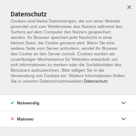
×
Datenschutz
Cookies sind kleine Datenmengen, die von einer Website
gesendet und vom Webbrowser des Nutzers während des
Surfens auf dem Computer des Nutzers gespeichert
werden. Ihr Browser speichert jede Nachricht in einer
Skip to main content
kleinen Datei, die Cookie genannt wird. Wenn Sie eine
weitere Seite vom Server anfordern, sendet Ihr Browser
das Cookie an den Server zurück. Cookies wurden als
zuverlässiger Mechanismus für Websites entwickelt, um
sich Informationen zu merken oder die Surfaktivitäten des
Benutzers aufzuzeichnen. Bitte willigen Sie in die
Verwendung von Cookies ein. Weitere Informationen finden
Sie in unseren Datenschutzhinweisen.
Datenschutz
Sie sind hier:
Gesundheit, Bewegung, Ernährung
Notwendig
Yoga und Meditation
Matomo
Yoga am Morgen