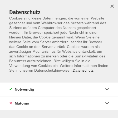
×
Datenschutz
Cookies sind kleine Datenmengen, die von einer Website
gesendet und vom Webbrowser des Nutzers während des
Surfens auf dem Computer des Nutzers gespeichert
werden. Ihr Browser speichert jede Nachricht in einer
Skip to main content
kleinen Datei, die Cookie genannt wird. Wenn Sie eine
weitere Seite vom Server anfordern, sendet Ihr Browser
Der Kurs konnte nicht gefunden werden.
das Cookie an den Server zurück. Cookies wurden als
zuverlässiger Mechanismus für Websites entwickelt, um
sich Informationen zu merken oder die Surfaktivitäten des
Benutzers aufzuzeichnen. Bitte willigen Sie in die
Verwendung von Cookies ein. Weitere Informationen finden
Sie in unseren Datenschutzhinweisen.
Datenschutz
Notwendig
Anschrift
Matomo
Kath. Bildungswerk Löningen e.V.