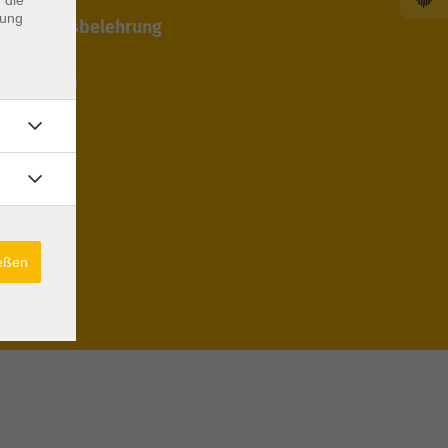
dung
 Widerrufsbelehrung
edingungen
cht
ießen