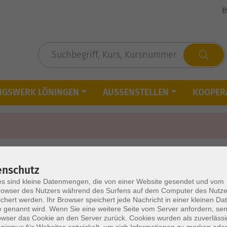
B
NGSWERK LÖNINGEN
AUSSENSTELLEN
KOOPER
enschutz
s sind kleine Datenmengen, die von einer Website gesendet und vom
owser des Nutzers während des Surfens auf dem Computer des Nutze
chert werden. Ihr Browser speichert jede Nachricht in einer kleinen Dat
 genannt wird. Wenn Sie eine weitere Seite vom Server anfordern, se
owser das Cookie an den Server zurück. Cookies wurden als zuverlässi
ismus für Websites entwickelt, um sich Informationen zu merken oder