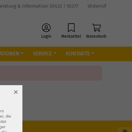
eratung & Information: 05432 / 92277
Widerruf
Login
Merkzettel
Warenkorb
ATIONEN
SERVICE
KONTAKTE
×
rs
ei, die
ndet
ger
 die