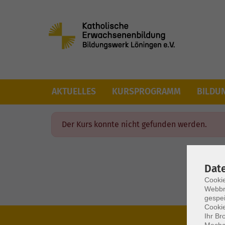
Skip to main content
AKTUELLES
KURSPROGRAMM
BILDU
Der Kurs konnte nicht gefunden werden.
Dat
Cookie
Webbr
gespei
Cookie
Ihr Br
Mechan