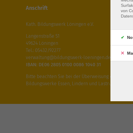
Surfak
Anschrift
von Co
Daten
Kath. Bildungswerk Löningen e.V.
Langenstraße 51
No
49624 Löningen
Tel.: 05432/92277
Ma
verwaltung@bildungswerk-loeningen.de
IBAN: DE06 2805 0100 0086 1040 31
Bitte beachten Sie bei der Überweisung die IBAN fü
Bildungswerke Essen, Lindern und Lastrup!