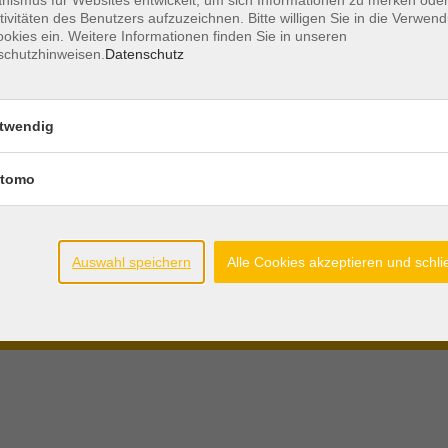
tivitäten des Benutzers aufzuzeichnen. Bitte willigen Sie in die Verwen
Öffnungszeiten
AGB´s und
okies ein. Weitere Informationen finden Sie in unseren
schutzhinweisen.
Datenschutz
Mo - Do.
08.30 - 12.00 Uhr
Teilnahmeb
Di. + Do.
15.00 - 17.00 Uhr
Widerrufsre
twendig
Freitag
geschlossen
Datenschutz
Impressum
tomo
Widerruf
r die
Auswahl speichern
Alle Cookies akzeptieren und schl