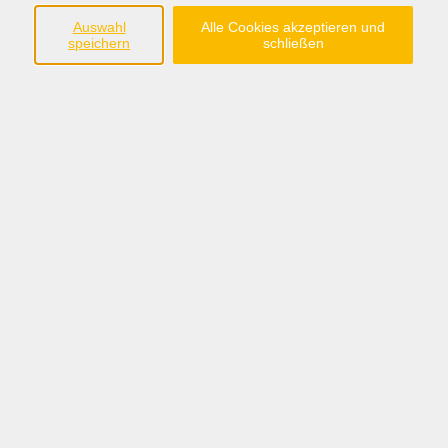
In unserem Englischkurs für Kinder steht die Freude
am Lernen im Mittelpunkt. Durch gemeinsames
Auswahl
Alle Cookies akzeptieren und
speichern
schließen
Spielen, Basteln und Singen erlernen die Kinder ganz
ohne Druck die englische Sprache.
32,00 €
Gebühr
In den Warenkorb
Kursnummer:
2610
Periode 2026-2
Start
Ende
Mo. 17.08.2026
Mo. 05.10.2026
16:00 Uhr
17:00 Uhr