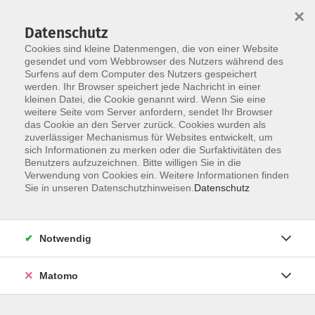
×
Datenschutz
Cookies sind kleine Datenmengen, die von einer Website
gesendet und vom Webbrowser des Nutzers während des
Surfens auf dem Computer des Nutzers gespeichert
werden. Ihr Browser speichert jede Nachricht in einer
Skip to main content
kleinen Datei, die Cookie genannt wird. Wenn Sie eine
weitere Seite vom Server anfordern, sendet Ihr Browser
das Cookie an den Server zurück. Cookies wurden als
zuverlässiger Mechanismus für Websites entwickelt, um
sich Informationen zu merken oder die Surfaktivitäten des
Benutzers aufzuzeichnen. Bitte willigen Sie in die
Verwendung von Cookies ein. Weitere Informationen finden
Sie in unseren Datenschutzhinweisen.
Datenschutz
Sie sind hier:
Sprachen
Englisch
Notwendig
Englisch lernen und entdecken
Matomo
für Vorschulkinder im Alter von 5-6 Jahren