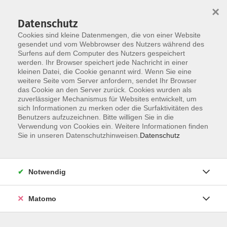
×
Datenschutz
Cookies sind kleine Datenmengen, die von einer Website
gesendet und vom Webbrowser des Nutzers während des
Surfens auf dem Computer des Nutzers gespeichert
werden. Ihr Browser speichert jede Nachricht in einer
Skip to main content
kleinen Datei, die Cookie genannt wird. Wenn Sie eine
weitere Seite vom Server anfordern, sendet Ihr Browser
Der Kurs konnte nicht gefunden werden.
das Cookie an den Server zurück. Cookies wurden als
zuverlässiger Mechanismus für Websites entwickelt, um
sich Informationen zu merken oder die Surfaktivitäten des
Benutzers aufzuzeichnen. Bitte willigen Sie in die
Verwendung von Cookies ein. Weitere Informationen finden
Sie in unseren Datenschutzhinweisen.
Datenschutz
Notwendig
Anschrift
Matomo
Kath. Bildungswerk Löningen e.V.