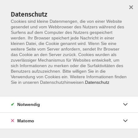
×
Datenschutz
Cookies sind kleine Datenmengen, die von einer Website
gesendet und vom Webbrowser des Nutzers während des
Surfens auf dem Computer des Nutzers gespeichert
werden. Ihr Browser speichert jede Nachricht in einer
Skip to main content
kleinen Datei, die Cookie genannt wird. Wenn Sie eine
weitere Seite vom Server anfordern, sendet Ihr Browser
das Cookie an den Server zurück. Cookies wurden als
zuverlässiger Mechanismus für Websites entwickelt, um
sich Informationen zu merken oder die Surfaktivitäten des
Benutzers aufzuzeichnen. Bitte willigen Sie in die
Verwendung von Cookies ein. Weitere Informationen finden
Sie in unseren Datenschutzhinweisen.
Datenschutz
Sie sind hier:
Umwelt und Natur
Notwendig
Pilzwanderung
Matomo
Gemeinsam begeben wir uns auf eine spannende