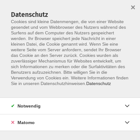
×
Datenschutz
Cookies sind kleine Datenmengen, die von einer Website
gesendet und vom Webbrowser des Nutzers während des
Surfens auf dem Computer des Nutzers gespeichert
werden. Ihr Browser speichert jede Nachricht in einer
Skip to main content
kleinen Datei, die Cookie genannt wird. Wenn Sie eine
weitere Seite vom Server anfordern, sendet Ihr Browser
das Cookie an den Server zurück. Cookies wurden als
zuverlässiger Mechanismus für Websites entwickelt, um
sich Informationen zu merken oder die Surfaktivitäten des
Benutzers aufzuzeichnen. Bitte willigen Sie in die
Verwendung von Cookies ein. Weitere Informationen finden
Sie in unseren Datenschutzhinweisen.
Datenschutz
Sie sind hier:
Politik und Gesellschaft
Notwendig
Geschichte der Stiftung Lage und die heutige
Matomo
Nutzung