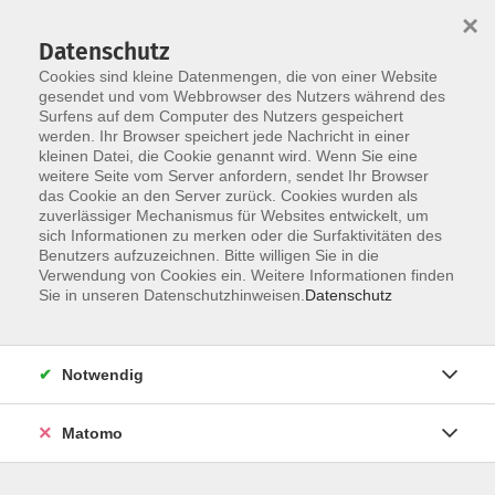
×
Datenschutz
Cookies sind kleine Datenmengen, die von einer Website
gesendet und vom Webbrowser des Nutzers während des
Surfens auf dem Computer des Nutzers gespeichert
werden. Ihr Browser speichert jede Nachricht in einer
Skip to main content
kleinen Datei, die Cookie genannt wird. Wenn Sie eine
weitere Seite vom Server anfordern, sendet Ihr Browser
Der Kurs konnte nicht gefunden werden.
das Cookie an den Server zurück. Cookies wurden als
zuverlässiger Mechanismus für Websites entwickelt, um
sich Informationen zu merken oder die Surfaktivitäten des
Benutzers aufzuzeichnen. Bitte willigen Sie in die
Verwendung von Cookies ein. Weitere Informationen finden
Sie in unseren Datenschutzhinweisen.
Datenschutz
Notwendig
Anschrift
Matomo
Kath. Bildungswerk Löningen e.V.