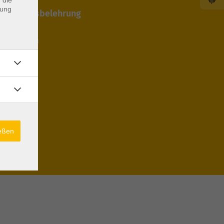
dung
 Widerrufsbelehrung
edingungen
cht
ießen