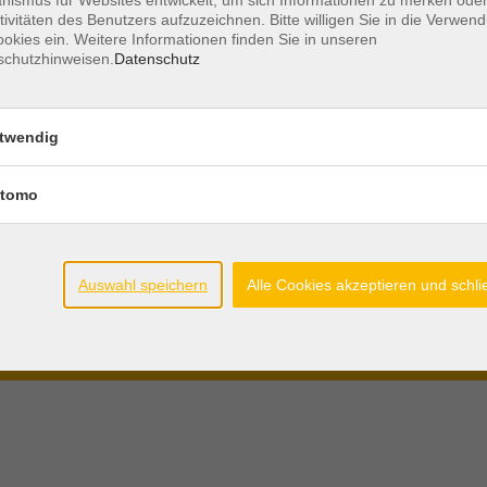
tivitäten des Benutzers aufzuzeichnen. Bitte willigen Sie in die Verwen
Öffnungszeiten
AGB´s und
okies ein. Weitere Informationen finden Sie in unseren
schutzhinweisen.
Datenschutz
Mo - Do.
08.30 - 12.00 Uhr
Teilnahmeb
Di. + Do.
15.00 - 17.00 Uhr
Widerrufsre
twendig
Freitag
geschlossen
Datenschutz
Impressum
tomo
Widerruf
r die
Auswahl speichern
Alle Cookies akzeptieren und schl