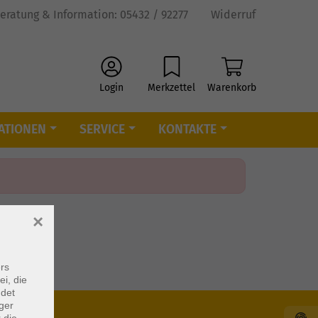
eratung & Information: 05432 / 92277
Widerruf
Login
Merkzettel
Warenkorb
ATIONEN
SERVICE
KONTAKTE
×
rs
ei, die
ndet
ger
 die