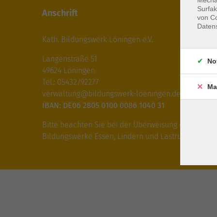
Surfak
Anschrift
von Co
Daten
Kath. Bildungswerk Löningen e.V.
Langenstraße 51
No
49624 Löningen
Tel.: 05432/92277
Ma
verwaltung@bildungswerk-loeningen.de
IBAN: DE06 2805 0100 0086 1040 31
Bitte beachten Sie bei der Überweisung die IBAN fü
Bildungswerke Essen, Lindern und Lastrup!