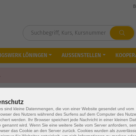
B
NGSWERK LÖNINGEN
AUSSENSTELLEN
KOOPER
.
enschutz
s sind kleine Datenmengen, die von einer Website gesendet und vom
owser des Nutzers während des Surfens auf dem Computer des Nutze
chert werden. Ihr Browser speichert jede Nachricht in einer kleinen Dat
 genannt wird. Wenn Sie eine weitere Seite vom Server anfordern, se
owser das Cookie an den Server zurück. Cookies wurden als zuverlässi
ismus für Websites entwickelt, um sich Informationen zu merken oder