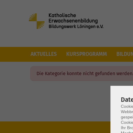
Skip to main content
AKTUELLES
KURSPROGRAMM
BILDU
Die Kategorie konnte nicht gefunden werden
Dat
Cookie
Webbr
gespei
Cookie
Ihr Br
Mechan